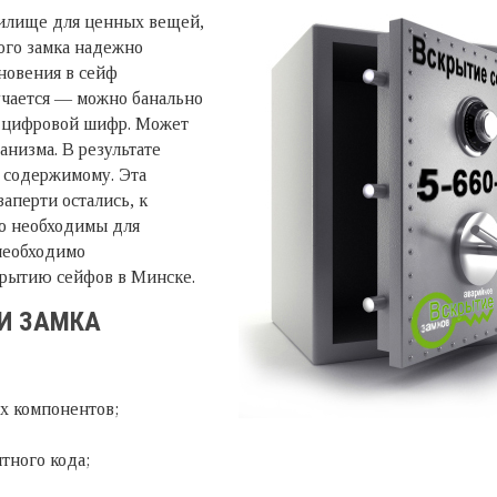
илище для ценных вещей,
ого замка надежно
новения в сейф
учается — можно банально
й цифровой шифр. Может
анизма. В результате
к содержимому. Эта
заперти остались, к
о необходимы для
необходимо
крытию сейфов в Минске.
И ЗАМКА
х компонентов;
тного кода;