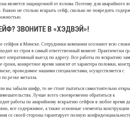
 она является защищенной от взлома. Поэтому для аварийного в
. Важно не столько вскрыть сейф, сколько не повредить соде
рожностью.
ЙФ? ЗВОНИТЕ В «ХЭДВЭЙ»!
 сейфов в Минске. Сотрудники компании осознают всю сложн
ыходит из строя в самый ответственный момент. Практически ср
ют оперативный выезд по адресу. Все работы по вскрытию зам
 сроки, конкретное время зависит от характера поломки, конс
инске, проводимое нашими специалистами, осуществляется с
по резке металла.
или вы забыли шифр, то не стоит пытаться самостоятельно откр
мешательства. Лучше всего своевременно обратиться к
дит работы по аварийному вскрытию сейфов в любое время дн
вно, все содержимое, а также основные элементы конструкции
пания со своей стороны гарантирует полную конфиденциальность