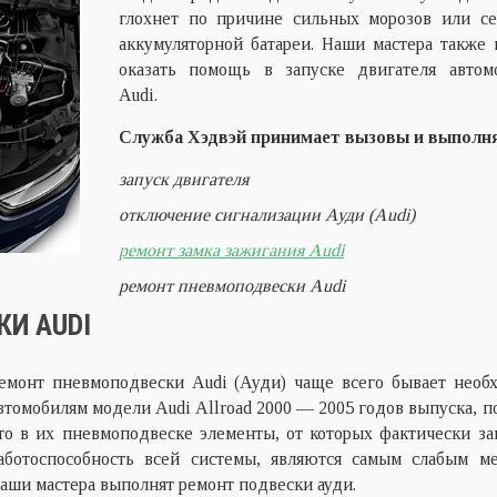
глохнет по причине сильных морозов или с
аккумуляторной батареи. Наши мастера также 
оказать помощь в запуске двигателя автом
Audi.
Служба Хэдвэй принимает вызовы и выполн
запуск двигателя
отключение сигнализации Ауди (Audi)
ремонт замка зажигания Audi
ремонт пневмоподвески Audi
И AUDI
емонт пневмоподвески Audi (Ауди) чаще всего бывает необ
втомобилям модели Audi Allroad 2000 — 2005 годов выпуска, п
то в их пневмоподвеске элементы, от которых фактически за
аботоспособность всей системы, являются самым слабым ме
аши мастера выполнят ремонт подвески ауди.