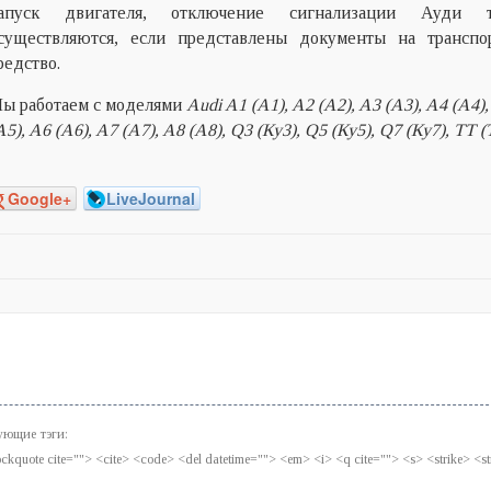
апуск двигателя, отключение сигнализации Ауди т
существляются, если представлены документы на транспо
редство.
ы работаем с моделями
Audi A1 (А1), A2 (А2), A3 (А3), A4 (А4)
А5), A6 (А6), A7 (А7), A8 (А8), Q3 (Ку3), Q5 (Ку5), Q7 (Ку7), TT (
Google+
LiveJournal
ующие тэги:
blockquote cite=""> <cite> <code> <del datetime=""> <em> <i> <q cite=""> <s> <strike> <s