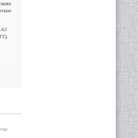
акже
ртное
, A5
ТТ),
trong>