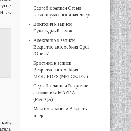
ругие
Сергей
к записи
Отзыв:
 И уж
захлопнулась входная дверь
Виктория
к записи
Сувальдный замок
Александр
к записи
Вскрытие автомобиля Opel
(Опель)
Кристина
к записи
Вскрытие автомобиля
MERCEDES (МЕРСЕДЕС)
Сергей
к записи
Вскрытие
автомобиля MAZDA
(МАЗДА)
Максим
к записи
Вскрыть
дверь
емой,
атель