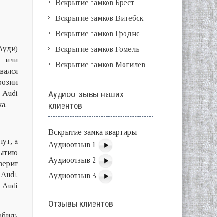
Вскрытие замков Брест
Вскрытие замков Витебск
Вскрытие замков Гродно
Ауди)
Вскрытие замков Гомель
ч или
Вскрытие замков Могилев
вался
розии
 Audi
Аудиоотзывы наших
а.
клиентов
Вскрытие замка квартиры
ут, а
Аудиоотзыв 1
рытию
Аудиоотзыв 2
верит
Audi.
Аудиоотзыв 3
 Audi
Отзывы клиентов
обиль